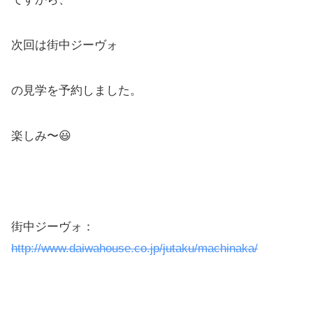
次回は街中ジーヴォ
の見学を予約しました。
楽しみ〜😃
街中ジーヴォ：
http://www.daiwahouse.co.jp/jutaku/machinaka/