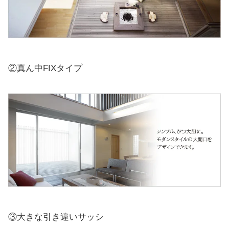
②真ん中FIXタイプ
③大きな引き違いサッシ