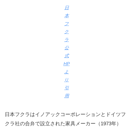
日
本
フ
ク
ラ
公
式
HP
よ
り
引
用
日本フクラはイノアックコーポレーションとドイツフ
クラ社の合弁で設立された家具メーカー（1973年）