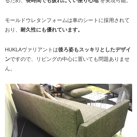
るため、
長時間でも疲れにくい座り心地
を実現可能。
モールドウレタンフォームは車のシートに採用されて
おり、
耐久性にも優れています。
HUKLAヴァリアントは
後ろ姿もスッキリとしたデザイ
ン
ですので、リビングの中心に置いても問題ありませ
ん。